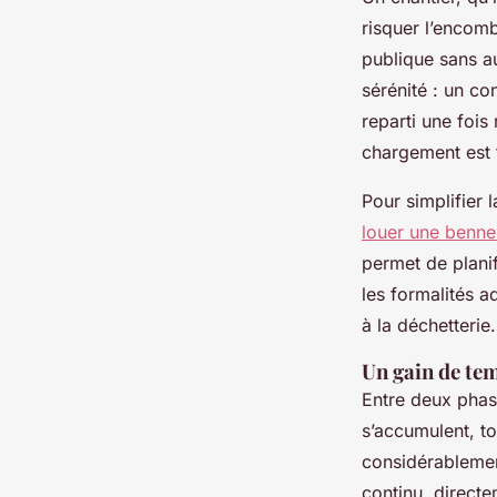
risquer l’encomb
publique sans au
sérénité : un co
reparti une fois
chargement est t
Pour simplifier 
louer une benn
permet de plani
les formalités a
à la déchetterie.
Un gain de te
Entre deux phas
s’accumulent, t
considérablemen
continu, directe