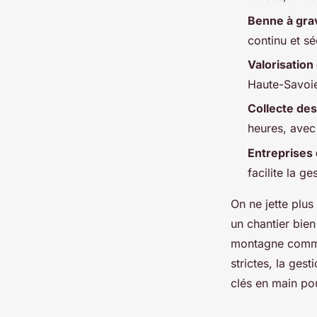
Benne à gra
Auberte
•
29/04/2026 16:16
•
11 min de lecture
continu et sé
Valorisation
Haute-Savoie
Collecte de
heures, avec
Entreprises
facilite la g
On ne jette plus
un chantier bien
montagne comme c
strictes, la ges
clés en main pou