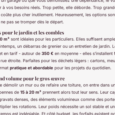
 un garage ou que vous démolissiez une dépendance, le vo
r à vos besoins réels. Trop petite, elle déborde. Trop grand
 coûte plus cher inutilement. Heureusement, les options son
e ne pas se tromper dès le départ.
 pour le jardin et les combles
10 m³
sont idéales pour les particuliers. Elles suffisent amp
intemps, un débarras de grenier ou un entretien de jardin. 
 en tarif - autour de
350 €
en moyenne - elles s’installent 
ue étroite. Parfaites pour les déchets légers : cartons, me
ormat
pratique et abordable
pour les projets du quotidien.
nd volume pour le gros œuvre
de démolir un mur ou de refaire une toiture, on entre dans u
 bennes de
15 à 20 m³
prennent alors tout leur sens. Leur c
s gravats denses, des éléments volumineux comme des portes
tiplier les rotations. Leur poids nécessite un sol stable et 
temps est indéniable. Et côté budget, les forfaits existent po