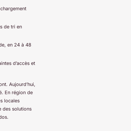
n chargement
 de tri en
de, en 24 à 48
aintes d’accès et
ont. Aujourd’hui,
é. En région de
s locales
e des solutions
dos.