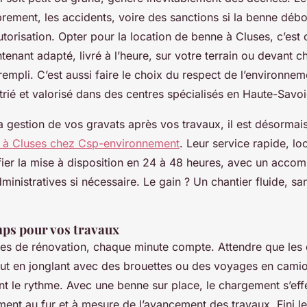
rement, les accidents, voire des sanctions si la benne débo
torisation. Opter pour la location de benne à Cluses, c’est c
ntenant adapté, livré à l’heure, sur votre terrain ou devant c
 rempli. C’est aussi faire le choix du respect de l’environne
rié et valorisé dans des centres spécialisés en Haute-Savoi
la gestion de vos gravats après vos travaux, il est désormais
e à Cluses chez Csp-environnement
. Leur service rapide, loc
fier la mise à disposition en 24 à 48 heures, avec un acc
dministratives si nécessaire. Le gain ? Un chantier fluide, sa
mps pour vos travaux
es de rénovation, chaque minute compte. Attendre que les
out en jonglant avec des brouettes ou des voyages en camion
t le rythme. Avec une benne sur place, le chargement s’eff
ment au fur et à mesure de l’avancement des travaux. Fini l