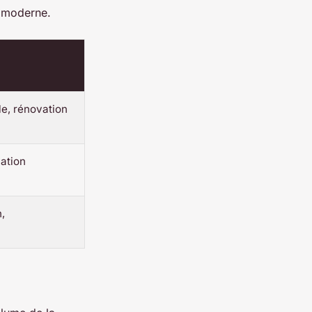
er moderne.
le, rénovation
ation
n,