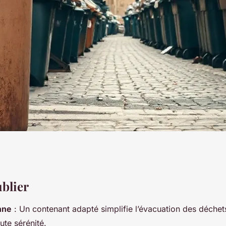
es : solutions
ublier
nne
: Un contenant adapté simplifie l’évacuation des déchet
chets
ute sérénité.