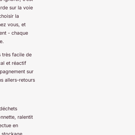
rde sur la voie
hoisir la
hez vous, et
ment - chaque
e.
 très facile de
al et réactif
ompagnement sur
ns allers-retours
 déchets
nette, ralentit
ectue en
e stockage