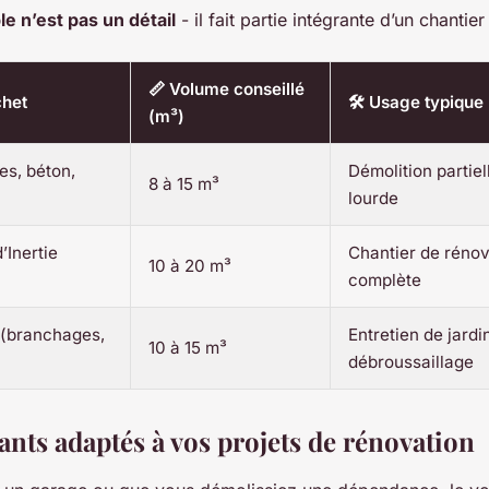
le n’est pas un détail
- il fait partie intégrante d’un chanti
📏 Volume conseillé
chet
🛠️ Usage typique
(m³)
es, béton,
Démolition partiel
8 à 15 m³
lourde
’Inertie
Chantier de rénov
10 à 20 m³
complète
 (branchages,
Entretien de jardi
10 à 15 m³
débroussaillage
ants adaptés à vos projets de rénovation