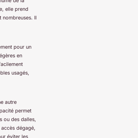
lume de la
e, elle prend
t nombreuses. Il
lement pour un
Légères en
facilement
ubles usagés,
ne autre
apacité permet
 ou des dalles,
un accès dégagé,
ur éviter les