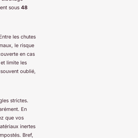
uvent sous
48
Entre les chutes
imaux, le risque
couverte en cas
et limite les
 souvent oublié,
les strictes.
parément. En
ez que vos
atériaux inertes
ompostés. Bref,