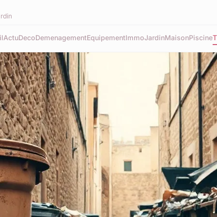
ardin
l
Actu
Deco
Demenagement
Equipement
Immo
Jardin
Maison
Piscine
T