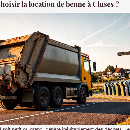
oisir la location de benne à Cluses ?
il soit petit ou grand, génère inévitablement des déchets. Les