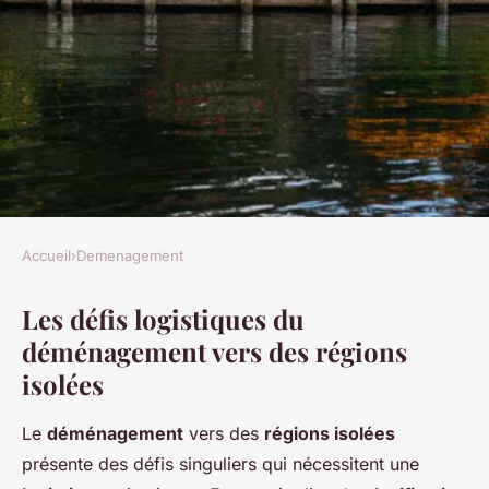
Accueil
›
Demenagement
DEMENAGEMENT
Les défis logistiques du
Les défis fascinants d'un
déménagement vers des régions
déménagement vers des
isolées
régions isolées : Ce que vous
devez savoir!
Le
déménagement
vers des
régions isolées
présente des défis singuliers qui nécessitent une
Capucine
•
7 mars 2025
•
5 min de lecture