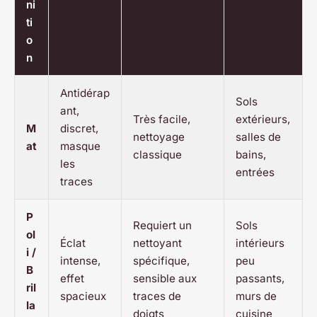
ni
ti
o
n
Antidérap
Sols
ant,
Très facile,
extérieurs,
M
discret,
nettoyage
salles de
at
masque
classique
bains,
les
entrées
traces
P
Requiert un
Sols
ol
Éclat
nettoyant
intérieurs
i /
intense,
spécifique,
peu
B
effet
sensible aux
passants,
ril
spacieux
traces de
murs de
la
doigts
cuisine