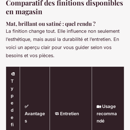
Comparatif des finitions disponibles
en magasin
Mat, brillant ou satiné : quel rendu ?
La finition change tout. Elle influence non seulement
l’esthétique, mais aussi la durabilité et l’entretien. En
voici un aperçu clair pour vous guider selon vos
besoins et vos pièces.
🎨
T
y
p
e
✅
🏡 Usage
d
Avantage
🧼 Entretien
recomma
e
s
ndé
fi